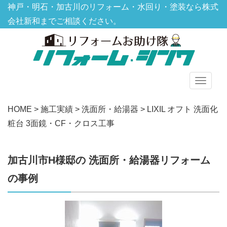
神戸・明石・加古川のリフォーム・水回り・塗装なら株式
会社新和までご相談ください。
グ
ロ
HOME
>
施工実績
>
洗面所・給湯器
>
LIXIL オフト 洗面化
ー
粧台 3面鏡・CF・クロス工事
バ
ル
メ
加古川市H様邸の 洗面所・給湯器リフォーム
ニ
の事例
ュ
ー