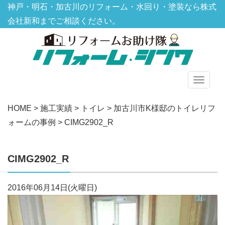
神戸・明石・加古川のリフォーム・水回り・塗装なら株式
会社新和までご相談ください。
グ
ロ
HOME
>
施工実績
>
トイレ
>
加古川市K様邸のトイレリフ
ー
ォームの事例
>
CIMG2902_R
バ
ル
メ
CIMG2902_R
ニ
ュ
2016年06月14日(火曜日)
ー