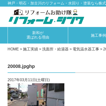
神戸・明石・加古川のリフォーム・水回り・塗装なら株式
新和が
施工事例
選ばれる理由
HOME
>
施工実績
>
洗面所・給湯器
>
電気温水器工事
>
2
20008.jpghp
2017年03月11日(土曜日)