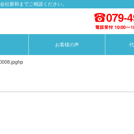
会社新和までご相談ください。
お客様の声
代
0008.jpghp