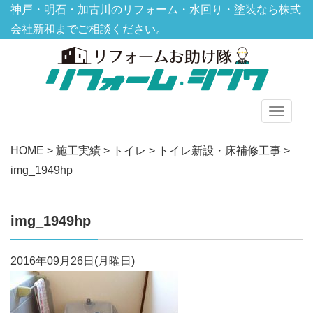
神戸・明石・加古川のリフォーム・水回り・塗装なら株式
会社新和までご相談ください。
グ
ロ
HOME
>
施工実績
>
トイレ
>
トイレ新設・床補修工事
>
ー
img_1949hp
バ
ル
メ
img_1949hp
ニ
ュ
2016年09月26日(月曜日)
ー